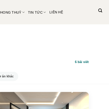
PHONG THUỶ
TIN TỨC
LIÊN HỆ
6 bài viết
 án khác