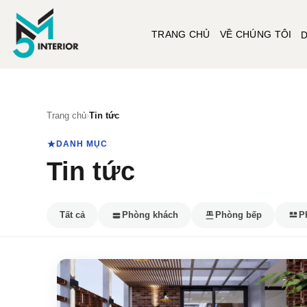
Skip
to
TRANG CHỦ
VỀ CHÚNG TÔI
D
content
Trang chủ
›
Tin tức
DANH MỤC
Tin tức
Tất cả
Phòng khách
Phòng bếp
P