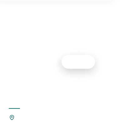
0967261399
Gọi ngay
Liên hệ
Căn G1-4, Khu biệt thự nhà vườn Mậu
Lâm, Đường Lý Lam Đế, Phường
Vĩnh Phúc, TỈnh Phú Thọ.