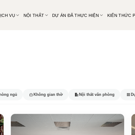
ỊCH VỤ
NỘI THẤT
DỰ ÁN ĐÃ THỰC HIỆN
KIẾN THỨC 
hòng ngủ
Không gian thờ
Nội thất văn phòng
Dự