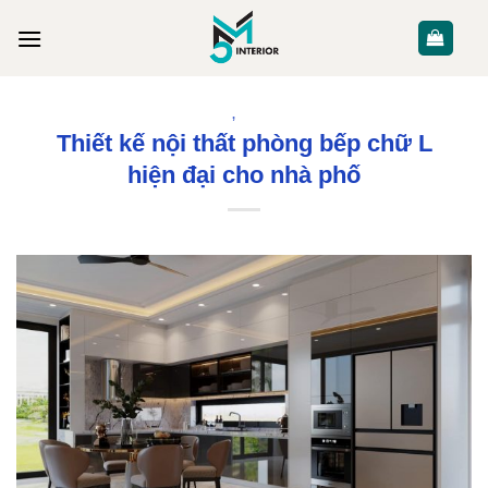
Skip
to
content
NỘI THẤT
,
PHÒNG BẾP
Thiết kế nội thất phòng bếp chữ L
hiện đại cho nhà phố