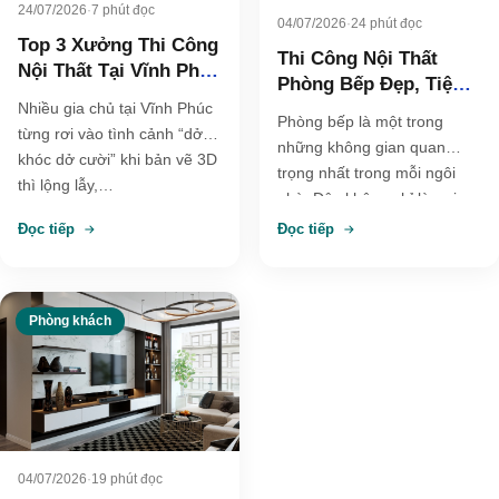
24/07/2026
·
7 phút đọc
04/07/2026
·
24 phút đọc
Top 3 Xưởng Thi Công
Thi Công Nội Thất
Nội Thất Tại Vĩnh Phúc
Phòng Bếp Đẹp, Tiện
Trọn Gói, Giá Gốc
Nhiều gia chủ tại Vĩnh Phúc
Nghi Và Tối Ưu Công
Phòng bếp là một trong
từng rơi vào tình cảnh “dở
Năng
những không gian quan
khóc dở cười” khi bản vẽ 3D
trọng nhất trong mỗi ngôi
thì lộng lẫy,…
nhà. Đây không chỉ là nơi
nấu nướng,…
Đọc tiếp
Đọc tiếp
Phòng khách
04/07/2026
·
19 phút đọc