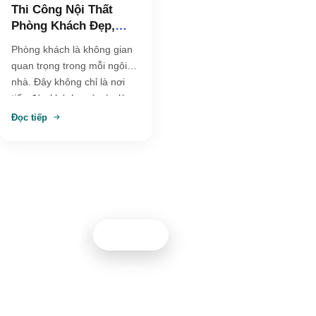
Thi Công Nội Thất
Phòng Khách Đẹp,
Hiện Đại Và Tối Ưu
Phòng khách là không gian
Không Gian
quan trọng trong mỗi ngôi
nhà. Đây không chỉ là nơi
tiếp đón khách, mà còn là…
Đọc tiếp
Cần tư vấn thiết kế nội thất?
Đội ngũ Nội thất 5M sẵn sàng hỗ trợ bạn 24/7
0967261399
Gọi ngay
NỘI THẤT 5M