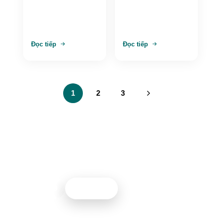
phố
Phúc
Đọc tiếp
Đọc tiếp
1
2
3
Cần tư vấn thiết kế nội thất?
Đội ngũ Nội thất 5M sẵn sàng hỗ trợ bạn 24/7
0967261399
Gọi ngay