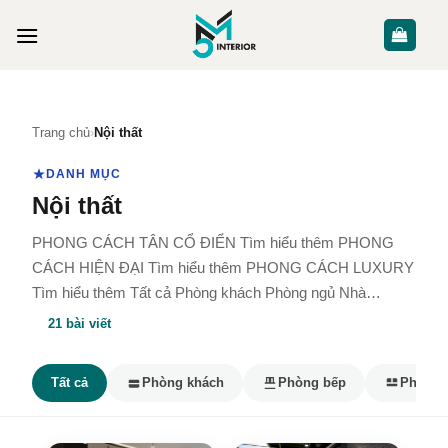
Skip
to
content
Trang chủ
›
Nội thất
DANH MỤC
Nội thất
PHONG CÁCH TÂN CỔ ĐIỂN Tìm hiểu thêm PHONG
CÁCH HIỆN ĐẠI Tìm hiểu thêm PHONG CÁCH LUXURY
Tìm hiểu thêm Tất cả Phòng khách Phòng ngủ Nhà…
21 bài viết
Tất cả
Phòng khách
Phòng bếp
Phòng 