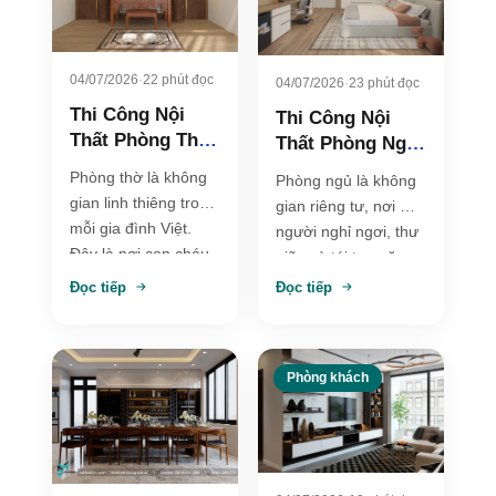
04/07/2026
·
22 phút đọc
04/07/2026
·
23 phút đọc
Thi Công Nội
Thi Công Nội
Thất Phòng Thờ
Thất Phòng Ngủ
Trang Nghiêm,
Đẹp, Tiện Nghi
Phòng thờ là không
Phòng ngủ là không
Ấm Cúng Và
Và Tối Ưu Không
gian linh thiêng trong
gian riêng tư, nơi mỗi
Chuẩn Phong
Gian Nghỉ Ngơi
mỗi gia đình Việt.
người nghỉ ngơi, thư
Thủy
Đây là nơi con cháu
giãn và tái tạo năng
thể hiện lòng thành
lượng sau một
Đọc tiếp
Đọc tiếp
kính…
ngày…
Phòng khách