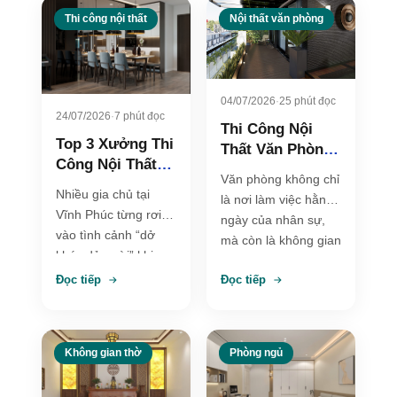
Thi công nội thất
Nội thất văn phòng
04/07/2026
·
25 phút đọc
24/07/2026
·
7 phút đọc
Thi Công Nội
Top 3 Xưởng Thi
Thất Văn Phòng
Công Nội Thất
Đẹp, Chuyên
Văn phòng không chỉ
Tại Vĩnh Phúc
Nghiệp Và Tối
Nhiều gia chủ tại
là nơi làm việc hằng
Trọn Gói, Giá
Ưu Không Gian
Vĩnh Phúc từng rơi
ngày của nhân sự,
Gốc
Làm Việc
vào tình cảnh “dở
mà còn là không gian
khóc dở cười” khi
thể hiện hình ảnh,…
bản vẽ 3D thì lộng
Đọc tiếp
Đọc tiếp
lẫy,…
Không gian thờ
Phòng ngủ