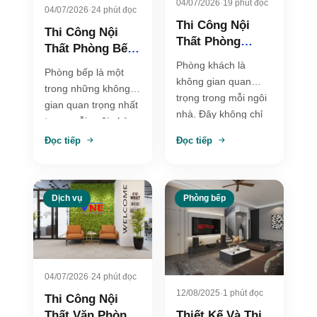
04/07/2026
·
19 phút đọc
04/07/2026
·
24 phút đọc
Thi Công Nội
Thi Công Nội
Thất Phòng
Thất Phòng Bếp
Khách Đẹp, Hiện
Đẹp, Tiện Nghi
Phòng khách là
Phòng bếp là một
Đại Và Tối Ưu
Và Tối Ưu Công
không gian quan
trong những không
Không Gian
Năng
trọng trong mỗi ngôi
gian quan trọng nhất
nhà. Đây không chỉ
trong mỗi ngôi nhà.
là nơi tiếp đón khách,
Đây không chỉ là nơi
Đọc tiếp
Đọc tiếp
mà còn là…
nấu nướng,…
Dịch vụ
Phòng bếp
04/07/2026
·
24 phút đọc
12/08/2025
·
1 phút đọc
Thi Công Nội
Thiết Kế Và Thi
Thất Văn Phòng