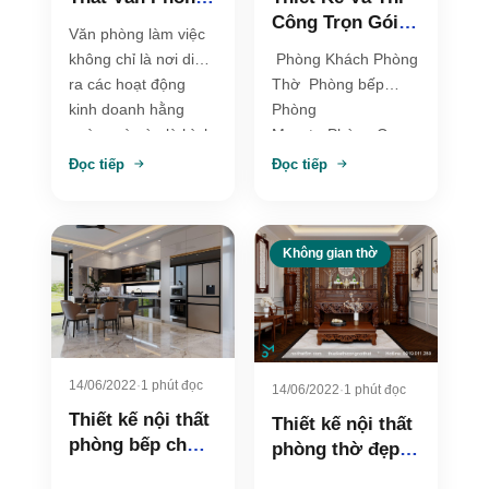
Công Trọn Gói
Trọn Gói Chuyên
Văn phòng làm việc
Với Phong Cách
Nghiệp, Hiện Đại
Phòng Khách Phòng
không chỉ là nơi diễn
hiện đại – Chị
Và Tối Ưu Chi
Thờ Phòng bếp
ra các hoạt động
Tuyết
Phí
Phòng
kinh doanh hằng
MassterPhòng Con
ngày, mà còn là hình
Gái Phòng Con Trai
ảnh…
Đọc tiếp
Đọc tiếp
Không gian thờ
14/06/2022
·
1 phút đọc
14/06/2022
·
1 phút đọc
Thiết kế nội thất
Thiết kế nội thất
phòng bếp chữ L
phòng thờ đẹp
hiện đại cho nhà
hiện đại tại Vĩnh