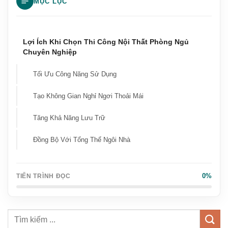
MỤC LỤC
Vì Sao Cần Thi Công Nội Thất Phòng Ngủ Bài Bản?
Lợi Ích Khi Chọn Thi Công Nội Thất Phòng Ngủ
Chuyên Nghiệp
Tối Ưu Công Năng Sử Dụng
Tạo Không Gian Nghỉ Ngơi Thoải Mái
Tăng Khả Năng Lưu Trữ
Đồng Bộ Với Tổng Thể Ngôi Nhà
Các Hạng Mục Quan Trọng Khi Thi Công Nội Thất
Phòng Ngủ
0%
TIẾN TRÌNH ĐỌC
Giường Ngủ
Tủ Quần Áo