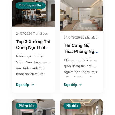
Thi công nội thất
24/07/2026
·
7 phút đọc
04/07/2026
·
23 phút đọc
Top 3 Xưởng Thi
Thi Công Nội
Công Nội Thất
Thất Phòng Ngủ
Tại Vĩnh Phúc
Nhiều gia chủ tại
Đẹp, Tiện Nghi
Trọn Gói, Giá
Phòng ngủ là không
Vĩnh Phúc từng rơi
Và Tối Ưu Không
Gốc
gian riêng tư, nơi mỗi
vào tình cảnh “dở
Gian Nghỉ Ngơi
người nghỉ ngơi, thư
khóc dở cười” khi
giãn và tái tạo năng
bản vẽ 3D thì lộng
lượng sau một
Đọc tiếp
Đọc tiếp
lẫy,…
ngày…
Phòng bếp
Nội thất