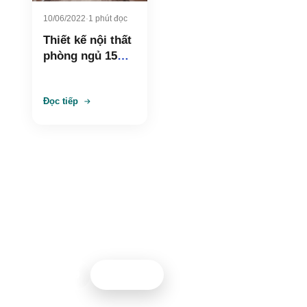
10/06/2022
·
1 phút đọc
Thiết kế nội thất
phòng ngủ 15m2
nhà chị Minh
Đọc tiếp
Cần tư vấn thiết kế nội thất?
Đội ngũ Nội thất 5M sẵn sàng hỗ trợ bạn 24/7
0967261399
Gọi ngay