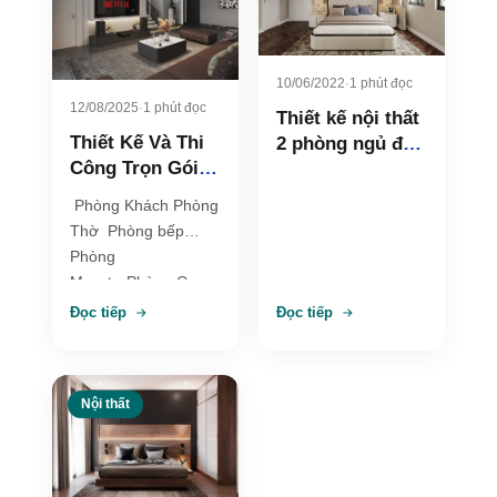
10/06/2022
·
1 phút đọc
12/08/2025
·
1 phút đọc
Thiết kế nội thất
Thiết Kế Và Thi
2 phòng ngủ đẹp
Công Trọn Gói
hiện đại – chị
Với Phong Cách
Hiền
Phòng Khách Phòng
hiện đại – Chị
Thờ Phòng bếp
Tuyết
Phòng
MassterPhòng Con
Gái Phòng Con Trai
Đọc tiếp
Đọc tiếp
Nội thất