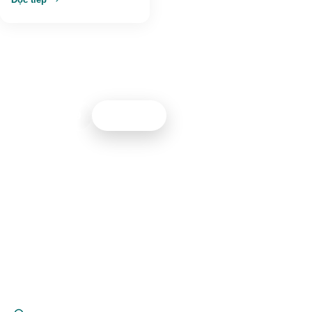
Cần tư vấn thiết kế nội thất?
Đội ngũ Nội thất 5M sẵn sàng hỗ trợ bạn 24/7
0967261399
Gọi ngay
NỘI THẤT 5M
Công ty cổ phần hoàn thiện nội thất 5M
Chuyên thiết kế & thi công nội thất trọn gói
— uy tín, chất lượng, đúng tiến độ tại Vĩnh
Phúc và toàn quốc.