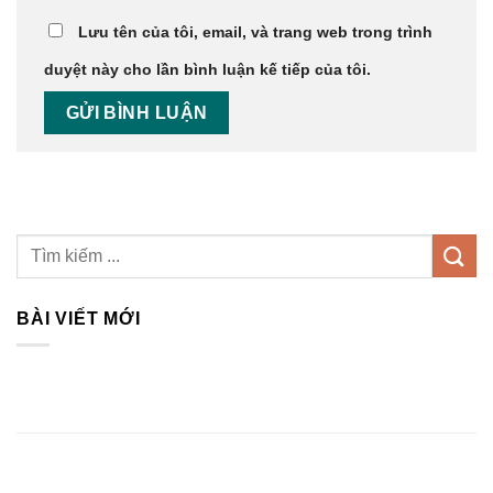
Lưu tên của tôi, email, và trang web trong trình
duyệt này cho lần bình luận kế tiếp của tôi.
BÀI VIẾT MỚI
Top 3 Xưởng Thi Công Nội Thất Tại Vĩnh Phúc Trọn Gói,
Giá Gốc
Top 1 Dịch Vụ Thiết Kế Nội Thất Tại Vĩnh Phúc Trọn Gói
Uy Tín