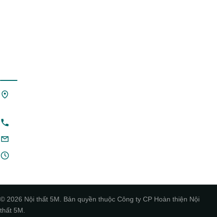
Liên hệ
Tin tức & Blog
Sản phẩm nội thất
Liên hệ
Căn G1-4, Khu biệt thự nhà vườn Mậu Lâm, Đường Lý Lam
Đế, Phường Vĩnh Phúc, TỈnh Phú Thọ.
0967261399 · 0969660282
noithat5m@gmail.com
Thứ 2 – Chủ nhật: 8:00 – 18:00
© 2026 Nội thất 5M. Bản quyền thuộc Công ty CP Hoàn thiện Nội
thất 5M.