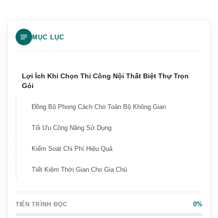
Thi Công Nội Thất Biệt Thự Trọn Gói Là Gì?
MỤC LỤC
Vì Sao Biệt Thự Cần Thi Công Nội Thất Bài Bản?
Lợi Ích Khi Chọn Thi Công Nội Thất Biệt Thự Trọn
Gói
Đồng Bộ Phong Cách Cho Toàn Bộ Không Gian
Tối Ưu Công Năng Sử Dụng
Kiểm Soát Chi Phí Hiệu Quả
Tiết Kiệm Thời Gian Cho Gia Chủ
Quy Trình Thi Công Nội Thất Biệt Thự Trọn Gói Tại
Nội Thất 5M
0%
TIẾN TRÌNH ĐỌC