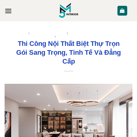
Skip
to
content
DỊCH VỤ
,
THI CÔNG NỘI THẤT
,
THIẾT KẾ KIẾN TRÚC TẠI VĨNH
PHÚC
,
THIẾT KẾ NỘI THẤT
Thi Công Nội Thất Biệt Thự Trọn
Gói Sang Trọng, Tinh Tế Và Đẳng
Cấp