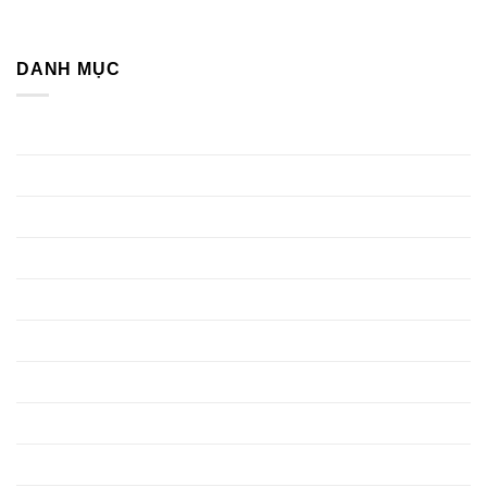
Tối Ưu Chi Phí
DANH MỤC
Blog phong cách sống
Các bài viết về phong thuỷ
Dịch vụ
Dự án đã thực hiện
Dự án khác
Không gian thờ
Kiến thức phong thuỷ
Nội thất
Nội thất văn phòng