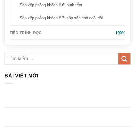
Sắp xếp phòng khách # 6: hình tròn
Sắp xếp phòng khách # 7: sắp xếp chỗ ngồi đôi
Sắp xếp phòng khách # 8: phòng khách thông với phòng
100%
TIẾN TRÌNH ĐỌC
ăn
BÀI VIẾT MỚI
Top 3 Xưởng Thi Công Nội Thất Tại Vĩnh Phúc Trọn Gói,
Giá Gốc
Top 1 Dịch Vụ Thiết Kế Nội Thất Tại Vĩnh Phúc Trọn Gói
Uy Tín
Thi Công Nội Thất Văn Phòng Đẹp, Chuyên Nghiệp Và